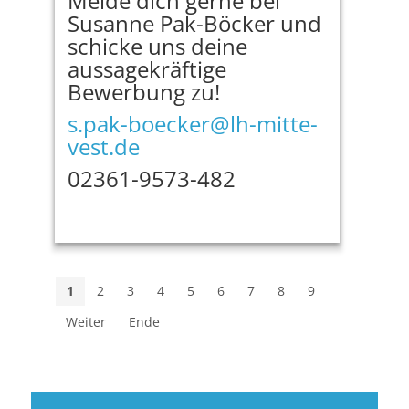
Melde dich gerne bei
Susanne Pak-Böcker und
schicke uns deine
aussagekräftige
Bewerbung zu!
s.pak-boecker@lh-mitte-
vest.de
02361-9573-482
1
2
3
4
5
6
7
8
9
Weiter
Ende