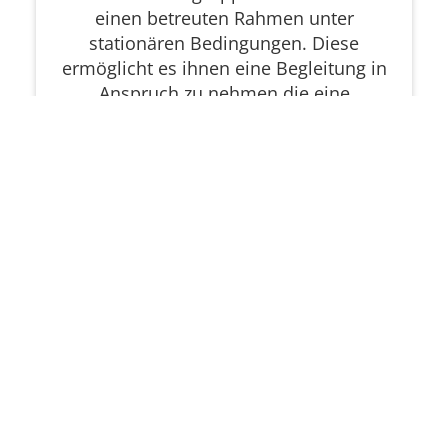
einen betreuten Rahmen unter
stationären Bedingungen. Diese
ermöglicht es ihnen eine Begleitung in
Anspruch zu nehmen die eine
umfangreiche Hilfe und Unterstützung
im Alltag beinhaltet. Gleichwohl bietet
der Betreuungsrahmen vielfältige
Möglichkeiten der selbständigen
Lebensführung. Die dort lebenden
Personen gehen alle einer beruflichen
Tätigkeit, überwiegend in Werkstätten,
nach.
Kontakt